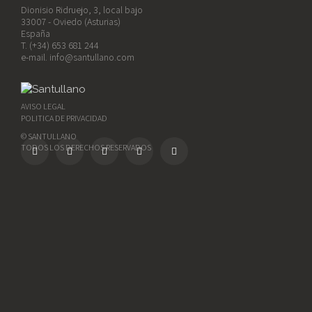
Dionisio Ridruejo, 3, local bajo
33007 - Oviedo (Asturias)
España
T. (+34) 653 681 244
e-mail.
info@santullano.com
AVISO LEGAL
POLITICA DE PRIVACIDAD
© SANTULLANO
TODOS LOS DERECHOS RESERVADOS